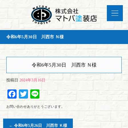
令和6年5月30日 川西市 Ｎ様
令和6年5月30日 川西市 Ｎ様
投稿日
2024年3月16日
Fa
T
Li
ce
wi
ne
お問い合わせありがとうございます。
bo
tte
ok
r
←
令和6年5月26日 川西市 Ｋ様