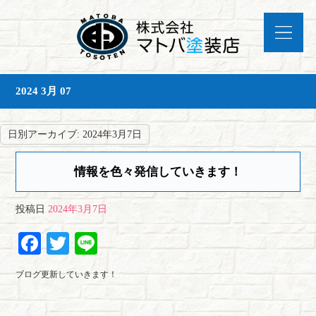
2024 3月 07
日別アーカイブ:
2024年3月7日
情報を色々発信していきます！
投稿日
2024年3月7日
Fa
T
Li
ce
wi
ne
ブログ更新していきます！
bo
tte
ok
r