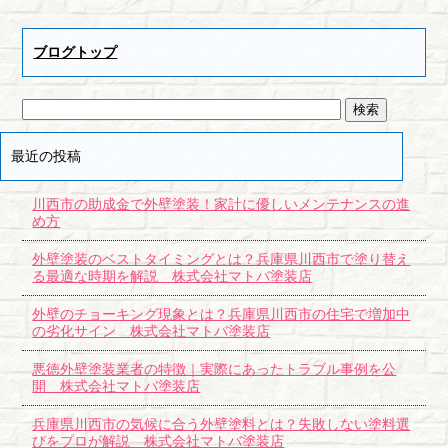
ブログトップ
最近の投稿
川西市の助成金で外壁塗装！家計に優しいメンテナンスの進
め方
外壁塗装のベストタイミングとは？兵庫県川西市で塗り替え
る最適な時期を解説 株式会社マトバ塗装店
外壁のチョーキング現象とは？兵庫県川西市の住宅で増加中
の劣化サイン 株式会社マトバ塗装店
悪徳外壁塗装業者の特徴｜実際にあったトラブル事例を公
開 株式会社マトバ塗装店
兵庫県川西市の気候に合う外壁塗料とは？失敗しない塗料選
びをプロが解説 株式会社マトバ塗装店